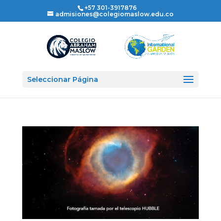
+57 301-3917876
admisiones@colegiomaslow.edu.co
Seleccionar Página