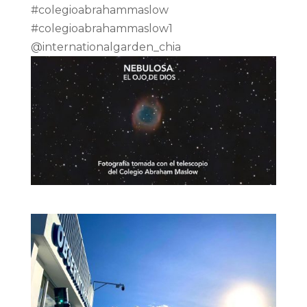
#colegioabrahammaslow
#colegioabrahammaslow1
@internationalgarden_chia