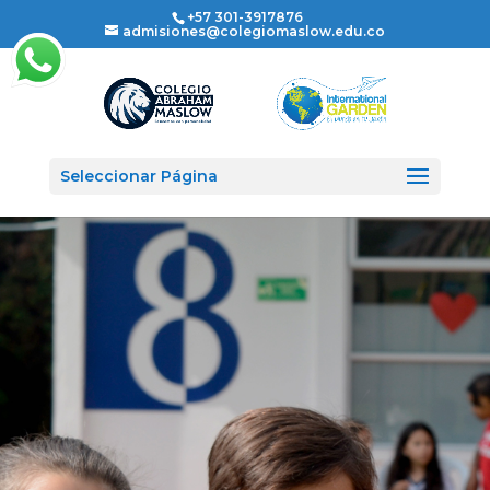
+57 301-3917876
admisiones@colegiomaslow.edu.co
Seleccionar Página