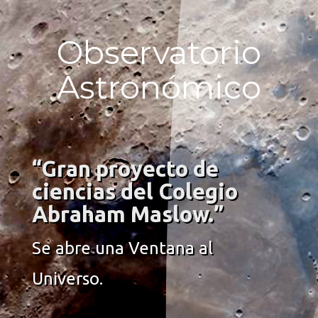
Observatorio
Astronómico
“Gran proyecto de
ciencias del Colegio
Abraham Maslow.”
Se abre una Ventana al
Universo.