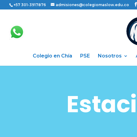
+57 301-3917876
admisiones@colegiomaslow.edu.co
Colegio en Chía
PSE
Nosotros
Estac