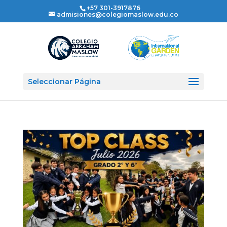
+57 301-3917876
admisiones@colegiomaslow.edu.co
Seleccionar Página