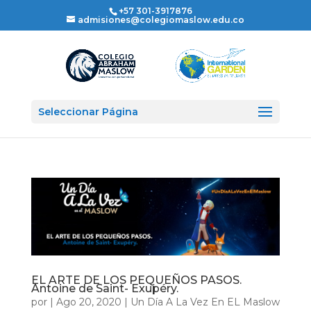
+57 301-3917876
admisiones@colegiomaslow.edu.co
Seleccionar Página
EL ARTE DE LOS PEQUEÑOS PASOS.
Antoine de Saint- Exupéry.
por
|
Ago 20, 2020
|
Un Día A La Vez En EL Maslow