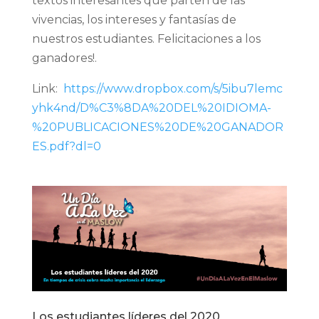
textos interesantes que parten de las
vivencias, los intereses y fantasías de
nuestros estudiantes. Felicitaciones a los
ganadores!.
Link:
https://www.dropbox.com/s/5ibu7lemc
yhk4nd/D%C3%8DA%20DEL%20IDIOMA-
%20PUBLICACIONES%20DE%20GANADOR
ES.pdf?dl=0
Los estudiantes líderes del 2020