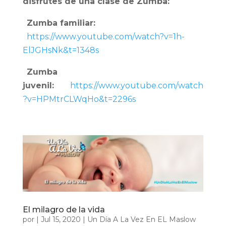
disfrutes de una clase de Zumba:
Zumba familiar:
https://www.youtube.com/watch?v=1h-
ElJGHsNk&t=1348s
Zumba
juvenil:
https://www.youtube.com/watch
?v=HPMtrCLWqHo&t=2296s
El milagro de la vida
por
|
Jul 15, 2020
|
Un Día A La Vez En EL Maslow