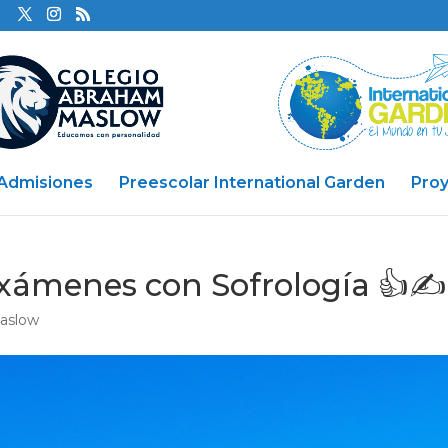
Admisiones
Preescolar International Garden
Pro
exámenes con Sofrología 👍✍️
Maslow