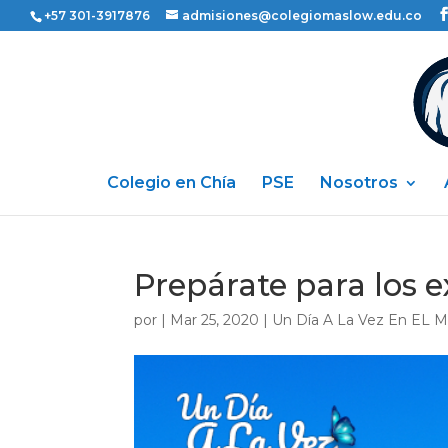
+57 301-3917876
admisiones@colegiomaslow.edu.co
Colegio en Chía
PSE
Nosotros
Prepárate para los 
por
|
Mar 25, 2020
|
Un Día A La Vez En EL 