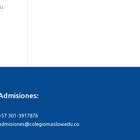
tu
Admisiones:
+57 301-3917876
admisiones@colegiomaslow.edu.co