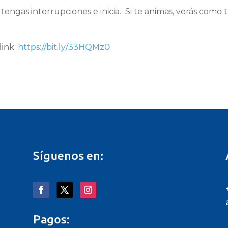
engas interrupciones e inicia. Si te animas, verás como 
link:
https://bit.ly/33HQMz0
Síguenos en:
Pagos: