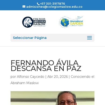
+57 301-3917876
admisiones@colegiomaslow.edu.co
Seleccionar Página
FERNANDO ÁVILA
DESCANSA EN PAZ
por
Alfonso Caycedo
|
Abr 20, 2026
|
Conociendo el
Abraham Maslow