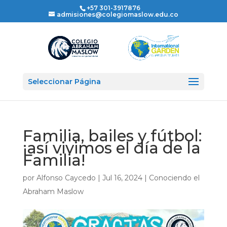
+57 301-3917876
admisiones@colegiomaslow.edu.co
Seleccionar Página
Familia, bailes y fútbol:
¡así vivimos el día de la
Familia!
por
Alfonso Caycedo
|
Jul 16, 2024
|
Conociendo el
Abraham Maslow