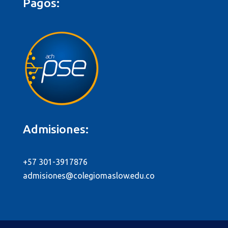
Pagos:
Admisiones:
+57 301-3917876
admisiones@colegiomaslow.edu.co