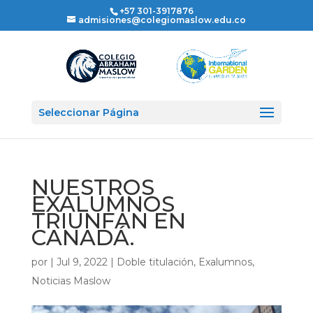
+57 301-3917876
admisiones@colegiomaslow.edu.co
Seleccionar Página
NUESTROS
EXALUMNOS
TRIUNFAN EN
CANADÁ.
por
|
Jul 9, 2022
|
Doble titulación
,
Exalumnos
,
Noticias Maslow