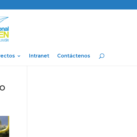
yectos
Intranet
Contáctenos
do
a