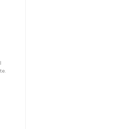
l
te.