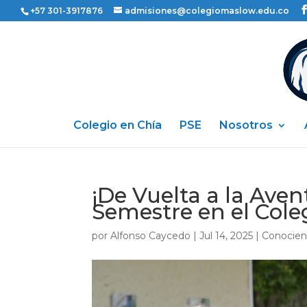
+57 301-3917876
admisiones@colegiomaslow.edu.co
Colegio en Chía
PSE
Nosotros
¡De Vuelta a la Aven
Semestre en el Col
por
Alfonso Caycedo
|
Jul 14, 2025
|
Conocien