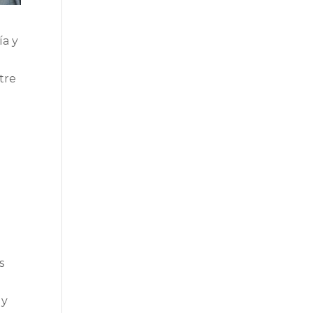
ía y
tre
a
s
 y