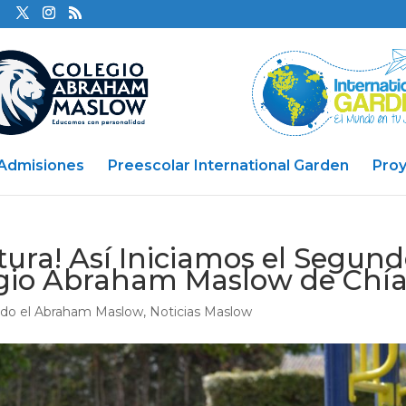
Admisiones
Preescolar International Garden
Pro
tura! Así Iniciamos el Segun
egio Abraham Maslow de Chí
do el Abraham Maslow
,
Noticias Maslow