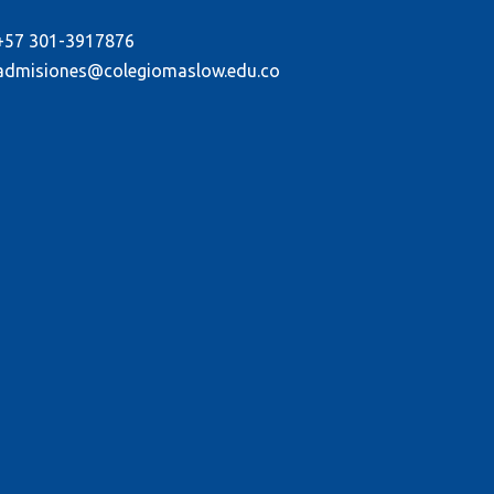
+57 301-3917876
admisiones@colegiomaslow.edu.co