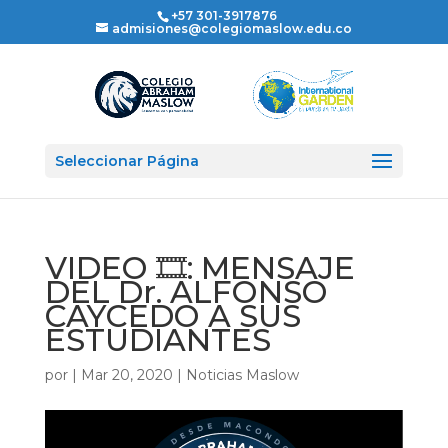
+57 301-3917876
admisiones@colegiomaslow.edu.co
Seleccionar Página
VIDEO 🎞: MENSAJE
DEL Dr. ALFONSO
CAYCEDO A SUS
ESTUDIANTES
por
|
Mar 20, 2020
|
Noticias Maslow