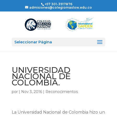
+57 301-3917876
admisiones@colegiomaslow.edu.co
Seleccionar Página
UNIVERSIDAD
NACIONAL DE
COLOMBIA.
por
|
Nov 3, 2016
|
Reconocimientos
La Universidad Nacional de Colombia hizo un