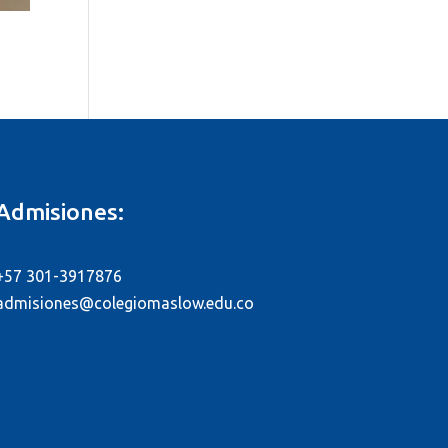
Admisiones:
+57 301-3917876
admisiones@colegiomaslow.edu.co