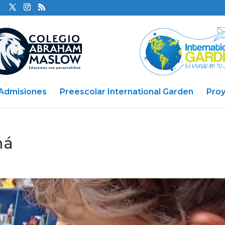
Admisiones
Preescolar International Garden
Pro
má