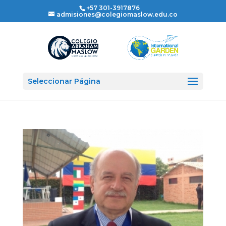
+57 301-3917876
admisiones@colegiomaslow.edu.co
Seleccionar Página