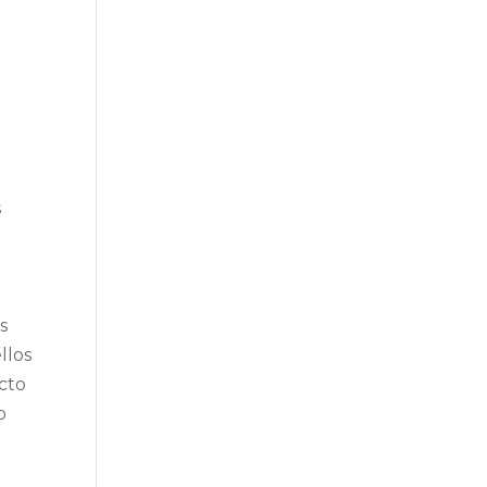
s
s
llos
ecto
o