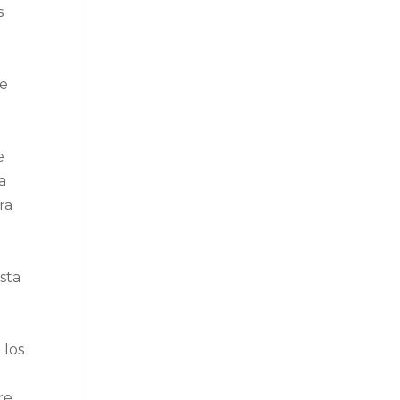
s
de
e
a
ra
sta
 los
re