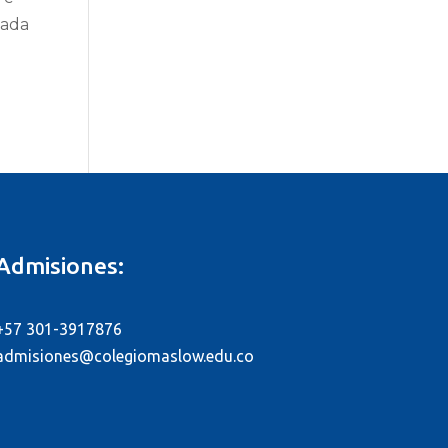
cada
Admisiones:
+57 301-3917876
admisiones@colegiomaslow.edu.co