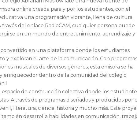
el Colegio Abraham Maslow late una nueva fuente de
emisora online creada para y por los estudiantes, con el
 educativa una programación vibrante, llena de cultura,
A través del enlace RadioCAM, cualquier persona puede
umergirse en un mundo de entretenimiento, aprendizaje y
 convertido en una plataforma donde los estudiantes
to y exploran el arte de la comunicación. Con programa
ciones musicales de diversos géneros, esta emisora se ha
y enriquecedor dentro de la comunidad del colegio.
nil
 espacio de construcción colectiva donde los estudiante
stas. A través de programas diseñados y producidos por e
nil, literatura, ciencia, historia y mucho más. Este proy
e también desarrolla habilidades en comunicación, trabaj