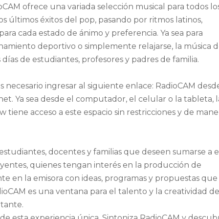
CAM ofrece una variada selección musical para todos lo
os últimos éxitos del pop, pasando por ritmos latinos,
o para cada estado de ánimo y preferencia. Ya sea para
namiento deportivo o simplemente relajarse, la música 
ías de estudiantes, profesores y padres de familia.
s necesario ingresar al siguiente enlace: RadioCAM desd
net. Ya sea desde el computador, el celular o la tableta, l
tiene acceso a este espacio sin restricciones y de mane
os estudiantes, docentes y familias que deseen sumarse a e
oyentes, quienes tengan interés en la producción de
te en la emisora con ideas, programas y propuestas que
ioCAM es una ventana para el talento y la creatividad de
rtante.
 de esta experiencia única. Sintoniza RadioCAM y descub