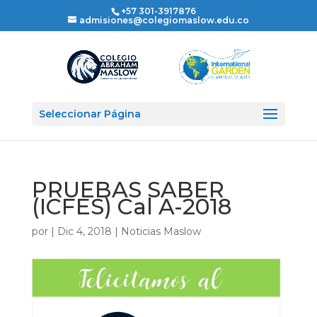
+57 301-3917876
admisiones@colegiomaslow.edu.co
Seleccionar Página
PRUEBAS SABER
(ICFES) Cal A-2018
por
|
Dic 4, 2018
|
Noticias Maslow