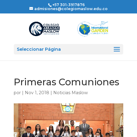
+57 301-3917876
admisiones@colegiomaslow.edu.co
Seleccionar Página
Primeras Comuniones
por
|
Nov 1, 2018
|
Noticias Maslow