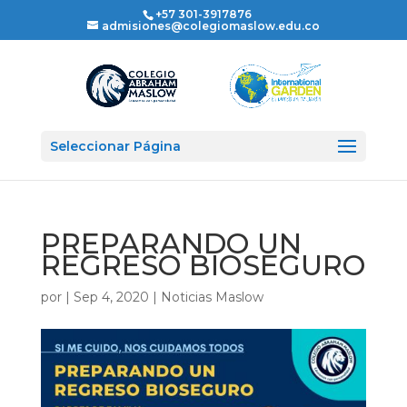
+57 301-3917876
admisiones@colegiomaslow.edu.co
Seleccionar Página
PREPARANDO UN
REGRESO BIOSEGURO
por
|
Sep 4, 2020
|
Noticias Maslow