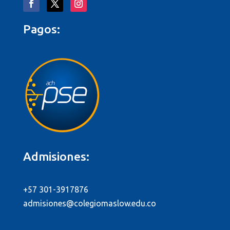
Pagos:
Admisiones:
+57 301-3917876
admisiones@colegiomaslow.edu.co