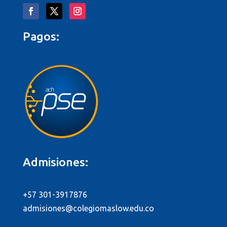
Pagos:
Admisiones:
+57 301-3917876
admisiones@colegiomaslow.edu.co