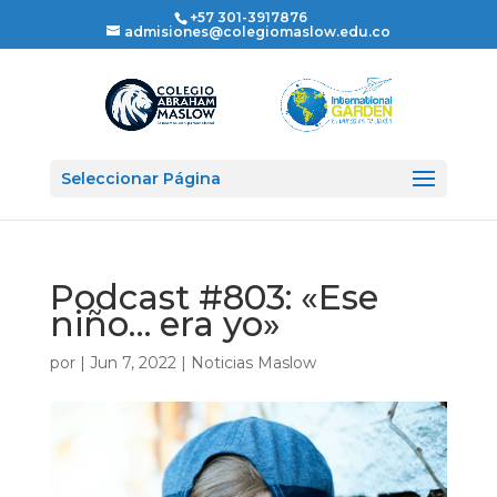
+57 301-3917876
admisiones@colegiomaslow.edu.co
Seleccionar Página
Podcast #803: «Ese
niño… era yo»
por
|
Jun 7, 2022
|
Noticias Maslow