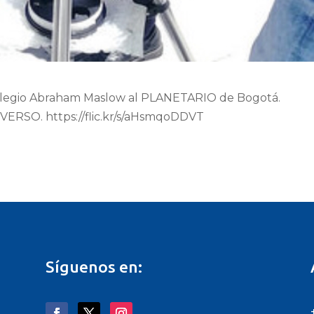
 Colegio Abraham Maslow al PLANETARIO de Bogotá.
VERSO. https://flic.kr/s/aHsmqoDDVT
Síguenos en: