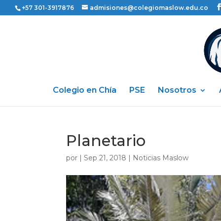
+57 301-3917876
admisiones@colegiomaslow.edu.co
Colegio en Chía
PSE
Nosotros
Planetario
por
|
Sep 21, 2018
|
Noticias Maslow