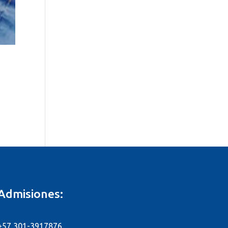
Admisiones:
+57 301-3917876