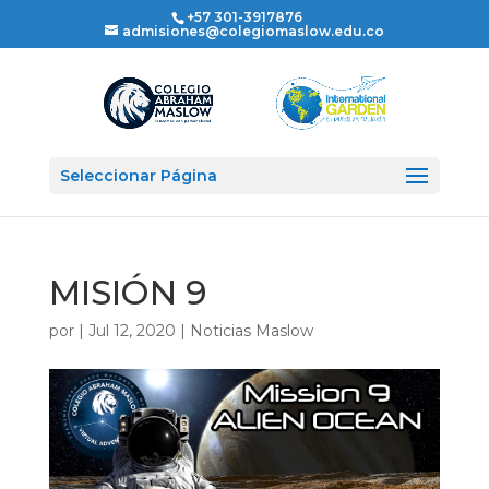
+57 301-3917876
admisiones@colegiomaslow.edu.co
Seleccionar Página
MISIÓN 9
por
|
Jul 12, 2020
|
Noticias Maslow