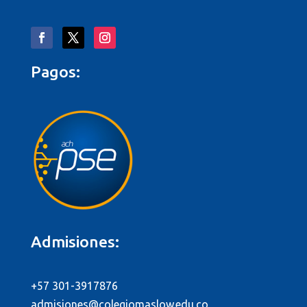
Pagos:
Admisiones:
+57 301-3917876
admisiones@colegiomaslow.edu.co