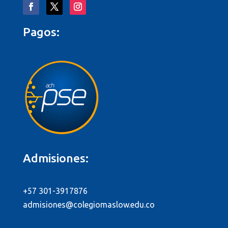
Pagos:
Admisiones:
+57 301-3917876
admisiones@colegiomaslow.edu.co