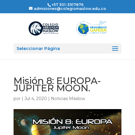
+57 301-3917876
admisiones@colegiomaslow.edu.co
Seleccionar Página
Misión 8: EUROPA-
JUPITER MOON.
por
|
Jul 4, 2020
|
Noticias Maslow