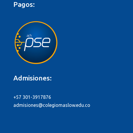
Pagos:
Admisiones:
+57 301-3917876
admisiones@colegiomaslow.edu.co