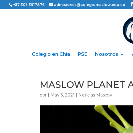
+57 301-3917876
admisiones@colegiomaslow.edu.co
Colegio en Chía
PSE
Nosotros
MASLOW PLANET 
por
|
May 3, 2021
|
Noticias Maslow