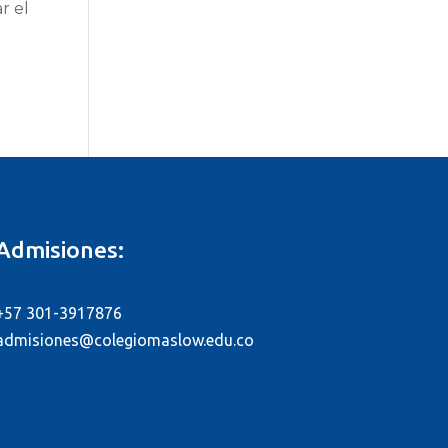
r el
Admisiones:
+57 301-3917876
admisiones@colegiomaslow.edu.co