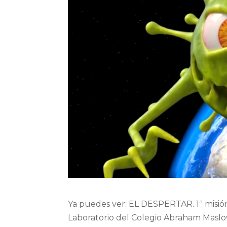
Ya puedes ver: EL DESPERTAR. 1ª misió
Laboratorio del Colegio Abraham Maslow