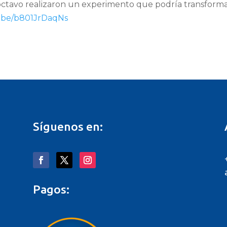
 octavo realizaron un experimento que podría transforma
u.be/b801JrDaqNs
Síguenos en:
Pagos: