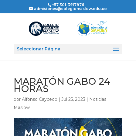
+57 301-3917876
admisiones@colegiomaslow.edu.co
Seleccionar Página
MARATÓN GABO 24
HORAS
por
Alfonso Caycedo
|
Jul 25, 2023
|
Noticias
Maslow