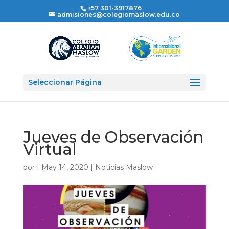
+57 301-3917876
admisiones@colegiomaslow.edu.co
Seleccionar Página
Jueves de Observación
Virtual
por
|
May 14, 2020
|
Noticias Maslow