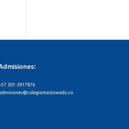
Admisiones:
+57 301-3917876
admisiones@colegiomaslow.edu.co