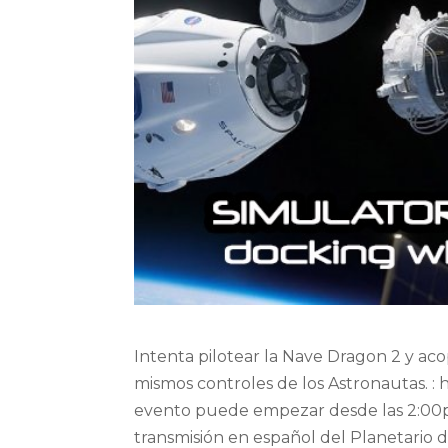
Intenta pilotear la Nave Dragon 2 y aco
mismos controles de los Astronautas. : h
evento puede empezar desde las 2:00pm
transmisión en español del Planetario d