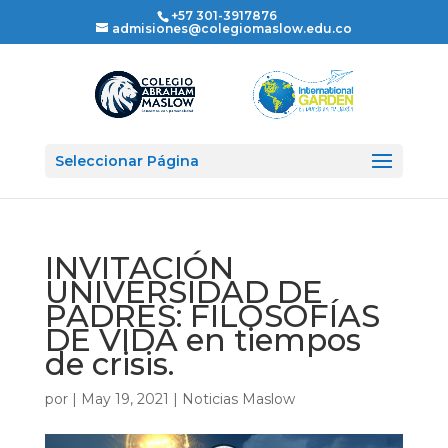
+57 301-3917876
admisiones@colegiomaslow.edu.co
Seleccionar Página
INVITACIÓN
UNIVERSIDAD DE
PADRES: FILOSOFÍAS
DE VIDA en tiempos
de crisis.
por
|
May 19, 2021
|
Noticias Maslow