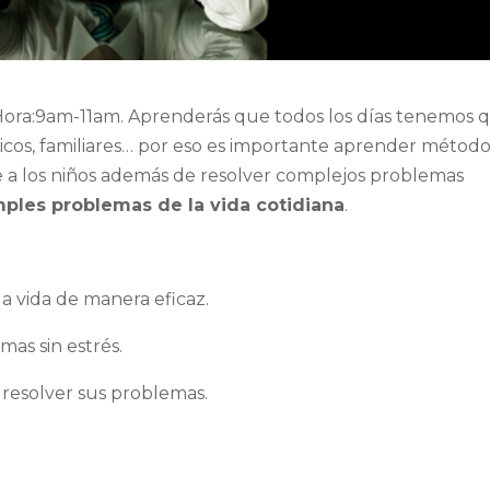
Hora:9am-11am. Aprenderás que todos los días tenemos 
cos, familiares… por eso es importante aprender métod
e a los niños además de resolver complejos problemas
mples problemas de la vida cotidiana
.
la vida de manera eficaz.
mas sin estrés.
 resolver sus problemas.