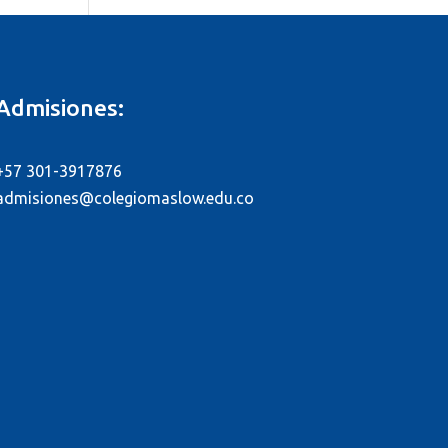
Admisiones:
+57 301-3917876
admisiones@colegiomaslow.edu.co