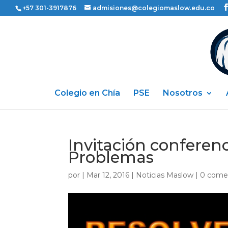
+57 301-3917876
admisiones@colegiomaslow.edu.co
Colegio en Chía
PSE
Nosotros
Invitación conferenc
Problemas
por
|
Mar 12, 2016
|
Noticias Maslow
|
0 come