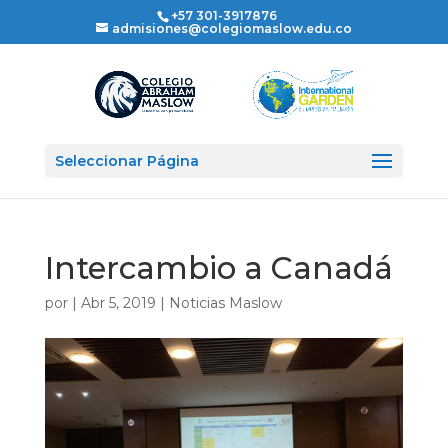
+57 301-3917876
admisiones@colegiomaslow.edu.co
Seleccionar Página
Intercambio a Canadá
por
|
Abr 5, 2019
|
Noticias Maslow