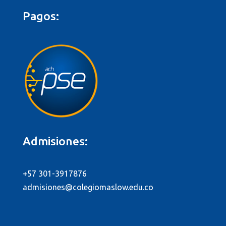
Pagos:
Admisiones:
+57 301-3917876
admisiones@colegiomaslow.edu.co