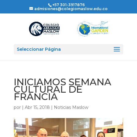
+57 301-3917876
admisiones@colegiomaslow.edu.co
Seleccionar Página
INICIAMOS SEMANA
CULTURAL DE
FRANCIA
por
|
Abr 15, 2018
|
Noticias Maslow