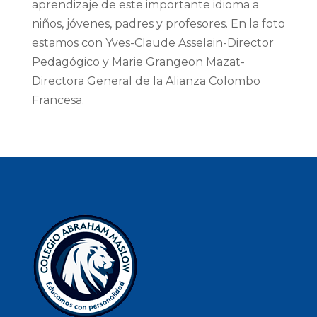
aprendizaje de este importante idioma a
niños, jóvenes, padres y profesores. En la foto
estamos con Yves-Claude Asselain-Director
Pedagógico y Marie Grangeon Mazat-
Directora General de la Alianza Colombo
Francesa.