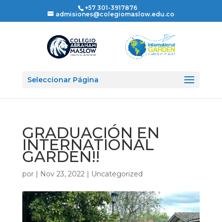
+57 301-3917876
admisiones@colegiomaslow.edu.co
Seleccionar Página
GRADUACIÓN EN
INTERNATIONAL
GARDEN!!
por
|
Nov 23, 2022
|
Uncategorized