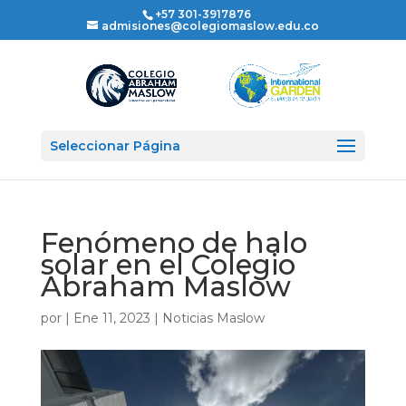
+57 301-3917876
admisiones@colegiomaslow.edu.co
Seleccionar Página
Fenómeno de halo
solar en el Colegio
Abraham Maslow
por
|
Ene 11, 2023
|
Noticias Maslow