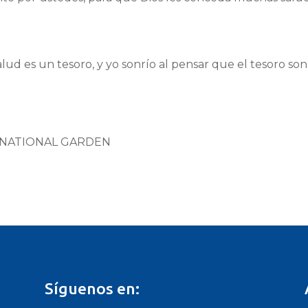
lud es un tesoro, y yo sonrío al pensar que el tesoro son
RNATIONAL GARDEN
Síguenos en: