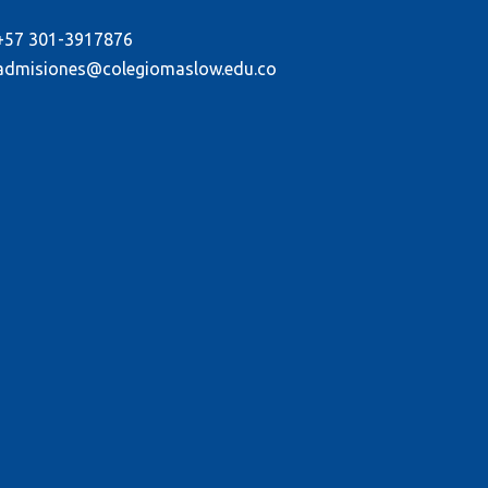
+57 301-3917876
admisiones@colegiomaslow.edu.co