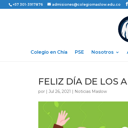
+57 301-3917876
admisiones@colegiomaslow.edu.co
Colegio en Chía
PSE
Nosotros
FELIZ DÍA DE LOS 
por
|
Jul 26, 2021
|
Noticias Maslow