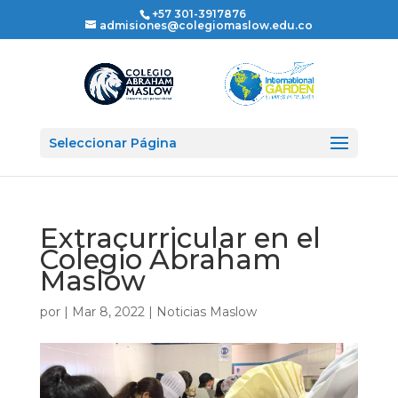
+57 301-3917876
admisiones@colegiomaslow.edu.co
Seleccionar Página
Extracurricular en el
Colegio Abraham
Maslow
por
|
Mar 8, 2022
|
Noticias Maslow