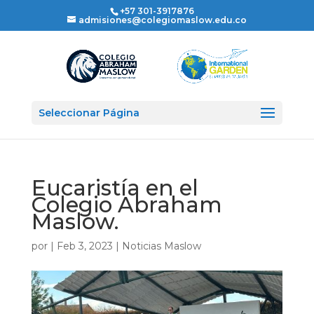
+57 301-3917876
admisiones@colegiomaslow.edu.co
Seleccionar Página
Eucaristía en el
Colegio Abraham
Maslow.
por
|
Feb 3, 2023
|
Noticias Maslow