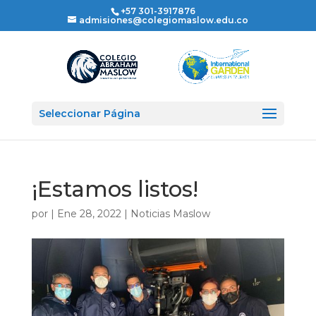
+57 301-3917876
admisiones@colegiomaslow.edu.co
Seleccionar Página
¡Estamos listos!
por
|
Ene 28, 2022
|
Noticias Maslow