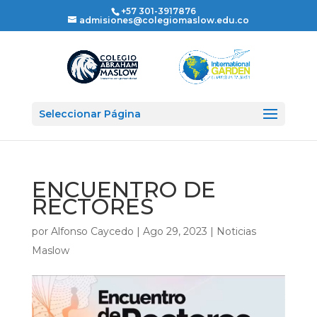
+57 301-3917876
admisiones@colegiomaslow.edu.co
Seleccionar Página
ENCUENTRO DE
RECTORES
por
Alfonso Caycedo
|
Ago 29, 2023
|
Noticias
Maslow