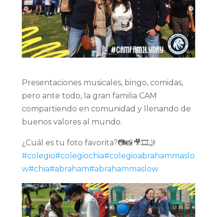
Presentaciones musicales, bingo, comidas,
pero ante todo, la gran familia CAM
compartiendo en comunidad y llenando de
buenos valores al mundo.
¿Cuál es tu foto favorita?📷📸🎥🎞️🤳
#colegio
#colegiochia
#colegioabrahammaslo
w
#chia
#abraham
#abrahammaslow