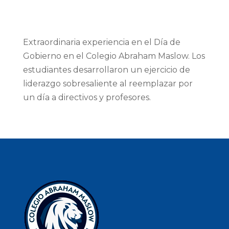
Extraordinaria experiencia en el Día de
Gobierno en el Colegio Abraham Maslow. Los
estudiantes desarrollaron un ejercicio de
liderazgo sobresaliente al reemplazar por
un día a directivos y profesores.