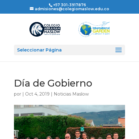
+57 301-3917876
admisiones@colegiomaslow.edu.co
Seleccionar Página
Día de Gobierno
por
|
Oct 4, 2019
|
Noticias Maslow