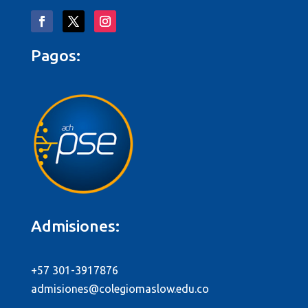
Pagos:
Admisiones:
+57 301-3917876
admisiones@colegiomaslow.edu.co