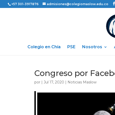
+57 301-3917876
admisiones@colegiomaslow.edu.co
Colegio en Chía
PSE
Nosotros
Congreso por Faceb
por
|
Jul 17, 2020
|
Noticias Maslow