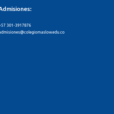
Admisiones:
+57 301-3917876
admisiones@colegiomaslow.edu.co