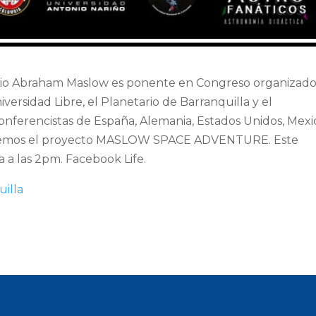
gio Abraham Maslow es ponente en Congreso organizad
iversidad Libre, el Planetario de Barranquilla y el
nferencistas de España, Alemania, Estados Unidos, Mexi
taremos el proyecto MASLOW SPACE ADVENTURE. Este
a a las 2pm. Facebook Life.
illa