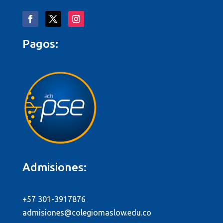
Pagos:
Admisiones:
+57 301-3917876
admisiones@colegiomaslow.edu.co