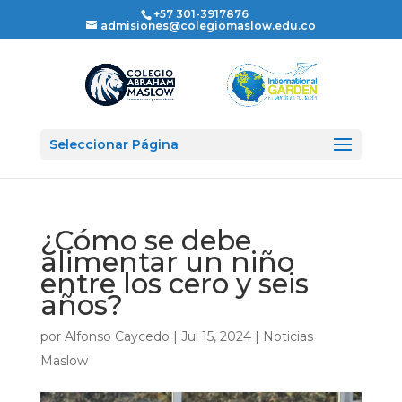
+57 301-3917876
admisiones@colegiomaslow.edu.co
Seleccionar Página
¿Cómo se debe
alimentar un niño
entre los cero y seis
años?
por
Alfonso Caycedo
|
Jul 15, 2024
|
Noticias
Maslow