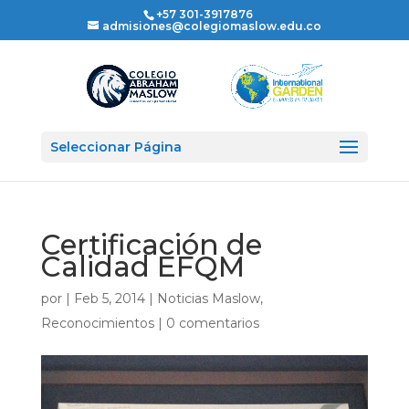
+57 301-3917876
admisiones@colegiomaslow.edu.co
Seleccionar Página
Certificación de
Calidad EFQM
por
|
Feb 5, 2014
|
Noticias Maslow
,
Reconocimientos
|
0 comentarios