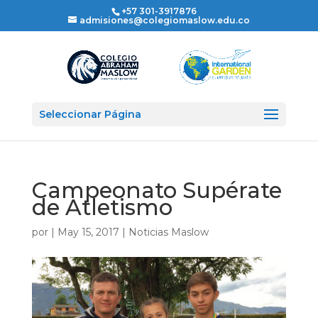
+57 301-3917876
admisiones@colegiomaslow.edu.co
Seleccionar Página
Campeonato Supérate
de Atletismo
por
|
May 15, 2017
|
Noticias Maslow