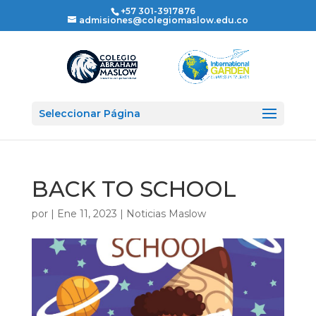
+57 301-3917876
admisiones@colegiomaslow.edu.co
Seleccionar Página
BACK TO SCHOOL
por
|
Ene 11, 2023
|
Noticias Maslow