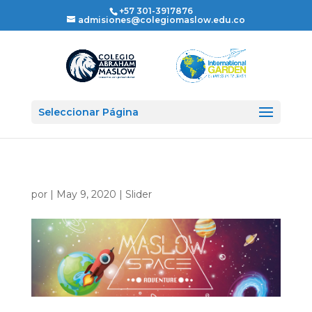
+57 301-3917876
admisiones@colegiomaslow.edu.co
Seleccionar Página
por
|
May 9, 2020
|
Slider